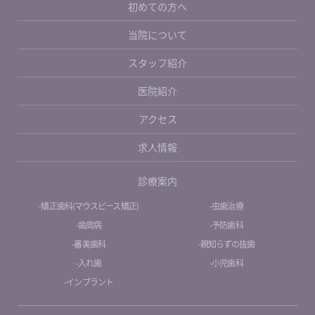
初めての⽅へ
当院について
スタッフ紹介
医院紹介
アクセス
求人情報
診療案内
-矯正歯科(マウスピース矯正)
-虫歯治療
-歯周病
-予防歯科
-審美歯科
-親知らずの抜歯
-入れ歯
-小児歯科
-インプラント