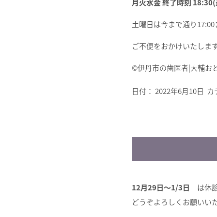
月火水金 終了時刻 18:30(
土曜日は今まで通り17:0
ご不便をおかけいたしま
©︎伊丹市の歯医者|大輔
日付：
2022年6月10日
カ
12月29日〜1/3日
は休診
どうぞよろしくお願いい