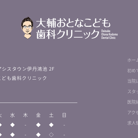
ホー
アシスタウン伊丹鴻池 2F
初め
こども歯科クリニック
当院
スタ
医院
アク
火
水
木
金
土
日
求人
◆
◆
-
◆
◆
-
◆
◆
-
◆
◇
-