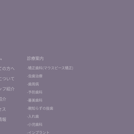
ム
診療案内
ての⽅へ
-矯正歯科(マウスピース矯正)
-虫歯治療
について
-歯周病
ッフ紹介
-予防歯科
紹介
-審美歯科
-親知らずの抜歯
セス
-入れ歯
情報
-小児歯科
-インプラント