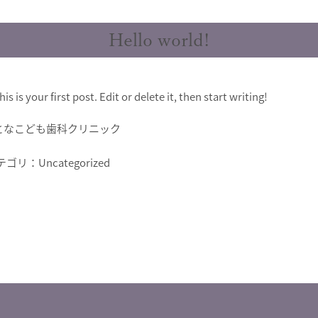
Hello world!
is your first post. Edit or delete it, then start writing!
おとなこども歯科クリニック
テゴリ：
Uncategorized